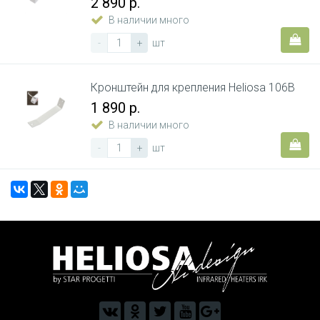
2 890 р.
В наличии много
-
+
шт
Кронштейн для крепления Heliosa 106B
1 890 р.
В наличии много
-
+
шт