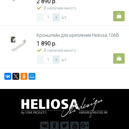
2 890 р.
В наличии много
-
+
шт
Кронштейн для крепления Heliosa 106B
1 890 р.
В наличии много
-
+
шт