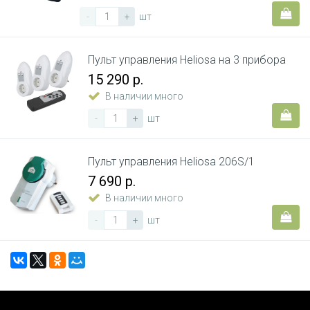
-
+
шт
Пульт управления Heliosa на 3 прибора
15 290 р.
В наличии много
-
+
шт
Пульт управления Heliosa 206S/1
7 690 р.
В наличии много
-
+
шт