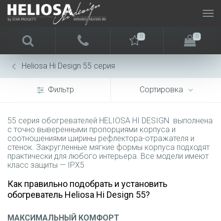
0
0
Heliosa Hi Design 55 серия
Фильтр
Сортировка
55 серия обогревателей HELIOSA HI DESIGN выполнена
с точно выверенными пропорциями корпуса и
соотношениями ширины рефлектора-отражателя и
стенок. Закругленные мягкие формы корпуса подходят
практически для любого интерьера. Все модели имеют
класс защиты — IPX5
Как правильно подобрать и установить
обогреватель Heliosa Hi Design 55?
МАКСИМАЛЬНЫЙ КОМФОРТ